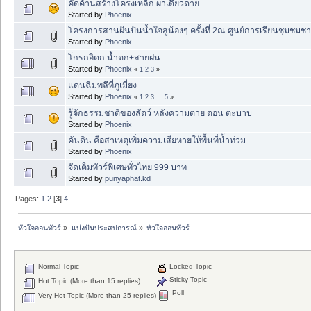
คัดค้านสร้างโครงเหล็ก ผาเดียวดาย
Started by
Phoenix
โครงการสานฝันปันน้ำใจสู่น้องๆ ครั้งที่ 2ณ ศูนย์การเรียนชุมชม
Started by
Phoenix
โกรกอิดก น้ำตก+สายฝน
Started by
Phoenix
«
1
2
3
»
แดนฉิมพลีที่ภูเมี่ยง
Started by
Phoenix
«
1
2
3
...
5
»
รู้จักธรรมชาติของสัตว์ หลังความตาย ตอน ตะบาบ
Started by
Phoenix
คันดิน คือสาเหตุเพิ่มความเสียหายให้พื้นที่น้ำท่วม
Started by
Phoenix
จัดเต็มทัวร์พิเศษทั่วไทย 999 บาท
Started by
punyaphat.kd
Pages:
1
2
[
3
]
4
หัวใจออนทัวร์
»
แบ่งปันประสปการณ์
»
หัวใจออนทัวร์
Normal Topic
Locked Topic
Sticky Topic
Hot Topic (More than 15 replies)
Poll
Very Hot Topic (More than 25 replies)