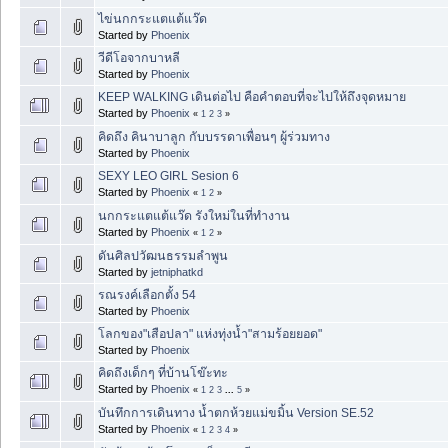
ไข่นกกระแตแต้แว๊ด
Started by
Phoenix
วีดีโอจากบาหลี
Started by
Phoenix
KEEP WALKING เดินต่อไป คือคำตอบที่จะไปให้ถึงจุดหมาย
Started by
Phoenix
«
1
2
3
»
คิดถึง คินาบาลูก กับบรรดาเพื่อนๆ ผู้ร่วมทาง
Started by
Phoenix
SEXY LEO GIRL Sesion 6
Started by
Phoenix
«
1
2
»
นกกระแตแต้แว๊ด รังใหม่ในที่ทำงาน
Started by
Phoenix
«
1
2
»
ดันศิลปวัฒนธรรมลำพูน
Started by
jetniphatkd
รณรงค์เลือกตั้ง 54
Started by
Phoenix
โลกของ"เสือปลา" แห่งทุ่งน้ำ"สามร้อยยอด"
Started by
Phoenix
คิดถึงเด็กๆ ที่บ้านโข๊ะทะ
Started by
Phoenix
«
1
2
3
...
5
»
บันทึกการเดินทาง น้ำตกห้วยแม่ขมิ้น Version SE.52
Started by
Phoenix
«
1
2
3
4
»