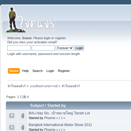
Welcome,
Guest
. Please
login
or
register
.
Did you miss your
activation email
?
Login with username, password and session length
Home
Help
Search
Login
Register
หัวใจออนทัวร์
»
แบ่งปันประสปการณ์
»
หัวใจออนทัวร์
Pages:
1
2
[
3
]
4
Subject
/
Started by
BALI day Six.. เป้าหมายใหญ่ Tanah Lot
Started by
Phoenix
«
1
2
»
Bangkok International Motor Show 2011
Started by
Phoenix
«
1
2
»