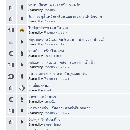
พาแม่เที่ยว#1 พระราชวังบางปะอิน
Started by
Phoenix
ไม่ว่าจะดูสิ้นหวังแค่ไหน...อย่าถอดใจเป็นอัดขาด
Started by
Phoenix
ไปปลูกป่าชายเลนกันเถอะ
Started by
Phoenix
«
1
2
3
»
พลุฉลองงานวันแม่ ที่บริเวณหน้าพระบรมรูปทรงม้า
Started by
Phoenix
«
1
2
»
มาแล้ว.....ทริปบ้านฉาง
Started by
sweet_lemon
ภูสอยดาว...หงอนนาคสีขาว และดาวเต็มฟ้า
Started by
Phoenix
«
1
2
3
4
»
เก็บภาพความงาม ตามเส้น(ยอด)ตาฝัน
Started by
Phoenix
«
1
2
3
4
»
มาเยี่ยมครับ..
Started by
suwit
สภากาแฟล้านนา
Started by
lanna01
หาดทรายดำ ...กับความทรงจำที่แตกต่าง
Started by
Phoenix
«
1
2
3
4
»
จันทบูร กับ ต้วมเตี๊ยม
Started by
sweet_lemon