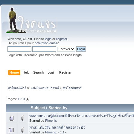
Welcome,
Guest
. Please
login
or
register
.
Did you miss your
activation email
?
Login with username, password and session length
Home
Help
Search
Login
Register
หัวใจออนทัวร์
»
แบ่งปันประสปการณ์
»
หัวใจออนทัวร์
Pages:
1
2
3
[
4
]
Subject
/
Started by
ทดสอบความรู้###ตอบดีมีรางวัล ถามว่าพระจันทร์ในรูป ข้างขึ้นห
Started by
Phoenix
พาแม่เที่ยว#3 ตลาดน้ำคลองสระบัว
Started by
Phoenix
«
1
2
»