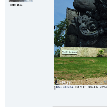
Posts: 1551
DSC_3466.jpg
(158.71 kB, 700x466 - viewe