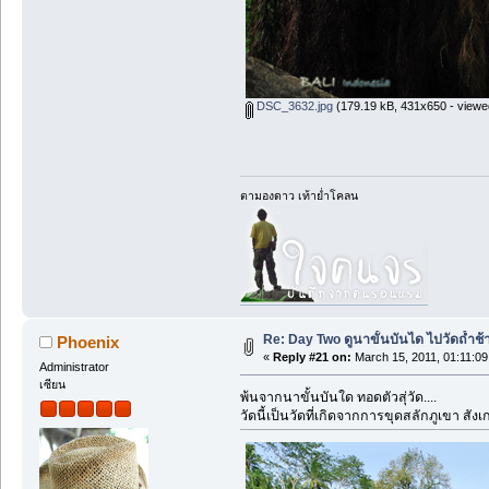
DSC_3632.jpg
(179.19 kB, 431x650 - viewe
ตามองดาว เท้าย่ำโคลน
Re: Day Two ดูนาขั้นบันได ไปวัดถ้ำช้าง ว
Phoenix
«
Reply #21 on:
March 15, 2011, 01:11:0
Administrator
เซียน
พ้นจากนาขั้นบันใด ทอดตัวสุ่วัด....
วัดนี้เป็นวัดที่เกิดจากการขุดสลักภูเขา สั