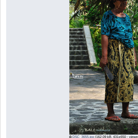
DSC_3655.jpg
(162.09 kB, 431x650 - viewe