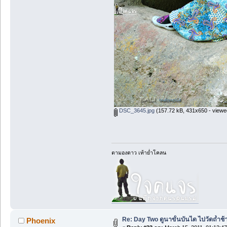
DSC_3645.jpg
(157.72 kB, 431x650 - viewe
ตามองดาว เท้าย่ำโคลน
Re: Day Two ดูนาขั้นบันได ไปวัดถ้ำช้าง ว
Phoenix