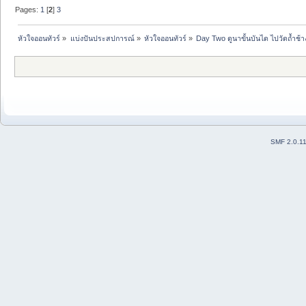
Pages:
1
[
2
]
3
หัวใจออนทัวร์
»
แบ่งปันประสปการณ์
»
หัวใจออนทัวร์
»
Day Two ดูนาขั้นบันได ไปวัดถ้ำช้าง ว
SMF 2.0.1