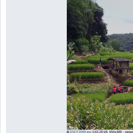
DSCF2099.jpg
(143.28 kB, 650x488 - viewe