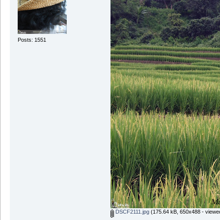
Posts: 1551
DSCF2111.jpg
(175.64 kB, 650x488 - viewe