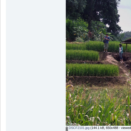
DSCF2101.jpg
(144.1 kB, 650x488 - viewed