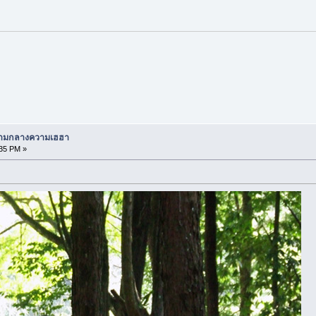
 ท่ามกลางความเฮฮา
:35 PM »