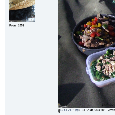
Posts: 1551
DSCF2178.jpg
(134.52 kB, 650x488 - viewe