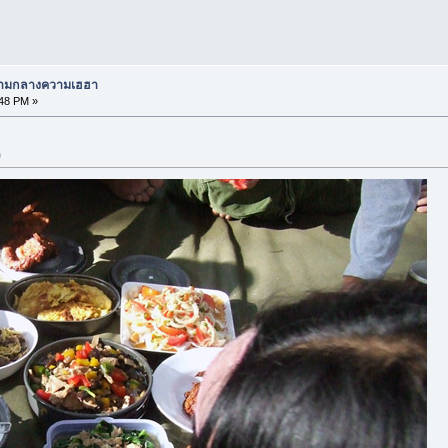
 ท่ามกลางความเฮฮา
:48 PM »
ง