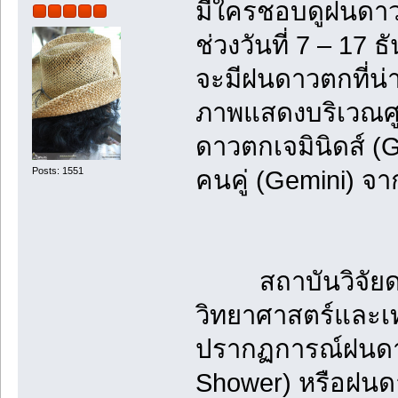
มีใครชอบดูฝนดาวต
ช่วงวันที่ 7 – 17
จะมีฝนดาวตกที่น่า
ภาพแสดงบริเวณศู
ดาวตกเจมินิดส์ (
Posts: 1551
คนคู่ (Gemini) จ
สถาบันวิจัยดาร
วิทยาศาสตร์และ
ปรากฏการณ์ฝนดาว
Shower) หรือฝนด