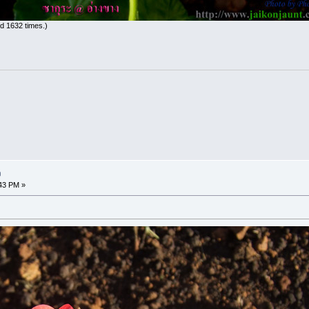
d 1632 times.)
ง
:43 PM »