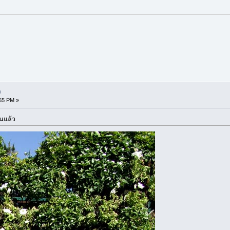
ง
:55 PM »
ันแล้ว