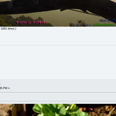
 1681 times.)
ง
:35 PM »