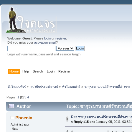
Welcome,
Guest
. Please
login
or
register
.
Did you miss your
activation email
?
Login with username, password and session length
Home
Help
Search
Login
Register
หัวใจออนทัวร์
»
แบ่งปันประสปการณ์
»
หัวใจออนทัวร์
»
ซากุระบาน มนต์รักหวานที่อ่างขาง
Pages:
1
[
2
]
3
4
Author
Topic: ซากุระบาน มนต์รักหวานที่
Re: ซากุระบาน มนต์รักหวานที่อ่างขา
Phoenix
«
Reply #15 on:
January 05, 2011, 03:52
Administrator
เซียน