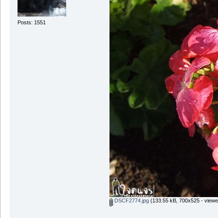
Posts: 1551
DSCF2774.jpg
(133.55 kB, 700x525 - viewe