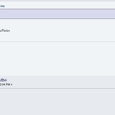
7 PM
ือนกันนะ
บปี54
20:04 PM »