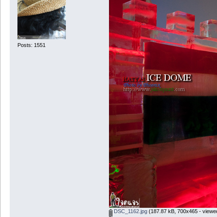
Posts: 1551
DSC_1162.jpg
(187.87 kB, 700x465 - viewe