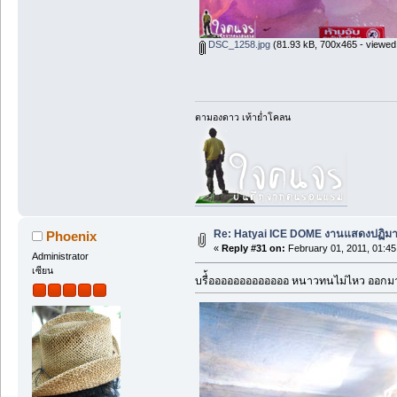
DSC_1258.jpg
(81.93 kB, 700x465 - viewed
ตามองดาว เท้าย่ำโคลน
Re: Hatyai ICE DOME งานแสดงปฏิมา
Phoenix
«
Reply #31 on:
February 01, 2011, 01:45
Administrator
เซียน
บรื่้อออออออออออออ หนาวทนไม่ไหว ออกมาถ