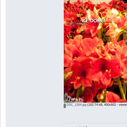
DSC_1264.jpg
(102.74 kB, 400x602 - viewe