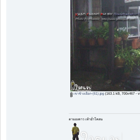
เขาช้างเผือก-(61).jpg
(163.1 kB, 700x467 - v
ตามองดาว เท้าย่ำโคลน