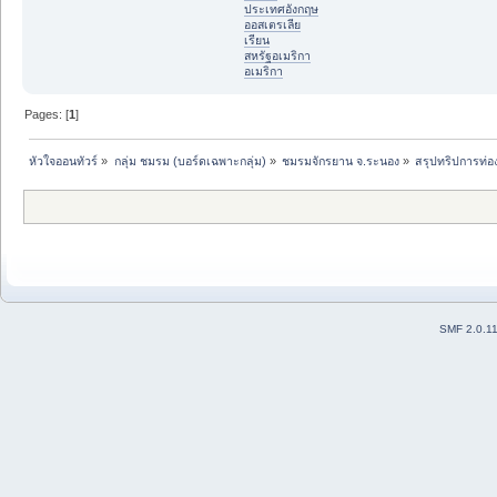
ประเทศอังกฤษ
ออสเตรเลีย
เรียน
สหรัฐอเมริกา
อเมริกา
Pages: [
1
]
หัวใจออนทัวร์
»
กลุ่ม ชมรม (บอร์ดเฉพาะกลุ่ม)
»
ชมรมจักรยาน จ.ระนอง
»
สรุปทริปการท่อง
SMF 2.0.1