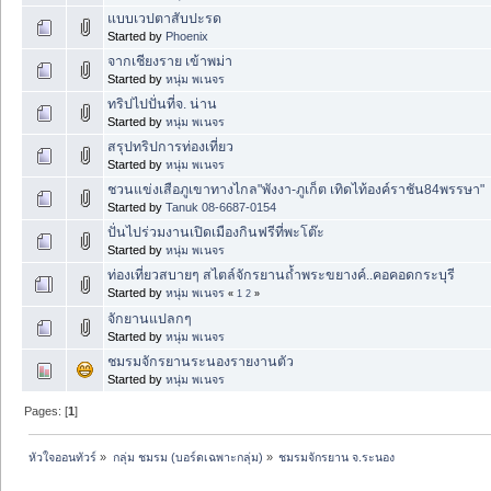
แบบเวปตาสับปะรด
Started by
Phoenix
จากเชียงราย เข้าพม่า
Started by
หนุ่ม พเนจร
ทริปไปปั่นที่จ. น่าน
Started by
หนุ่ม พเนจร
สรุปทริปการท่องเที่ยว
Started by
หนุ่ม พเนจร
ชวนแข่งเสือภูเขาทางไกล"พังงา-ภูเก็ต เทิดไท้องค์ราชัน84พรรษา"
Started by
Tanuk 08-6687-0154
ปั่นไปร่วมงานเปิดเมืองกินฟรีที่พะโต๊ะ
Started by
หนุ่ม พเนจร
ท่องเที่ยวสบายๆ สไตล์จักรยานถ้ำพระขยางค์..คอคอดกระบุรี
Started by
หนุ่ม พเนจร
«
1
2
»
จักยานแปลกๆ
Started by
หนุ่ม พเนจร
ชมรมจักรยานระนองรายงานตัว
Started by
หนุ่ม พเนจร
Pages: [
1
]
หัวใจออนทัวร์
»
กลุ่ม ชมรม (บอร์ดเฉพาะกลุ่ม)
»
ชมรมจักรยาน จ.ระนอง